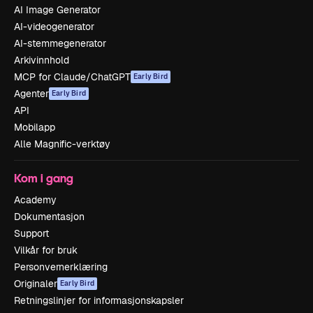
AI Image Generator
AI-videogenerator
AI-stemmegenerator
Arkivinnhold
MCP for Claude/ChatGPT
Early Bird
Agenter
Early Bird
API
Mobilapp
Alle Magnific-verktøy
Kom i gang
Academy
Dokumentasjon
Support
Vilkår for bruk
Personvernerklæring
Originaler
Early Bird
Retningslinjer for informasjonskapsler