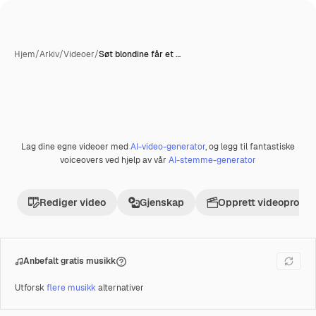
Hjem
/
Arkiv
/
Videoer
/
Søt blondine får et …
Lag dine egne videoer med
AI-video-generator
, og legg til fantastiske
Premium
voiceovers ved hjelp av vår
AI-stemme-generator
Rediger video
Gjenskap
Opprett videoprosje
Anbefalt gratis musikk
Utforsk
flere musikk
alternativer