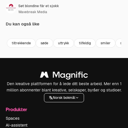
Søt blondine får et sjokk
Wavebreak Media
Du kan også like
Premium
Premium
Premium
Premium
Generert av
tiltrekkende
søde
uttrykk
tilfeldig
smiler
skjo
Den kreative plattformen for å lede ditt beste arbeid. Mer enn 1
million abonnenter blant kreative, selskaper, byråer og studioer.
Norsk bokmål
Produkter
Spaces
AI-assistent