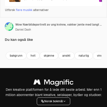
Utforsk
flere musikk
alternativer
Wow Nærbildeportrett av ung kvinne, vakker jente med langt blondt hår som ser begeistret ut
Daniel Dash
Du kan også like
Premium
Premium
Generert av AI
Premium
Premium
bakgrunn
hvit
skjønne
ansikt
naturlig
vinn
Den kreative plattformen for å lede ditt beste arbeid. Mer enn 1
million abonnenter blant kreative, selskaper, byråer og studioer.
Norsk bokmål