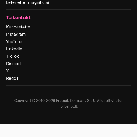
Leter etter magnific.ai
Ta kontakt
Kundestøtte
Instagram
YouTube
LinkedIn
TikTok
Discord
X
Reddit
Copyright © 2010-
2026
Freepik Company S.L.U.
Alle rettigheter
forbeholdt
.