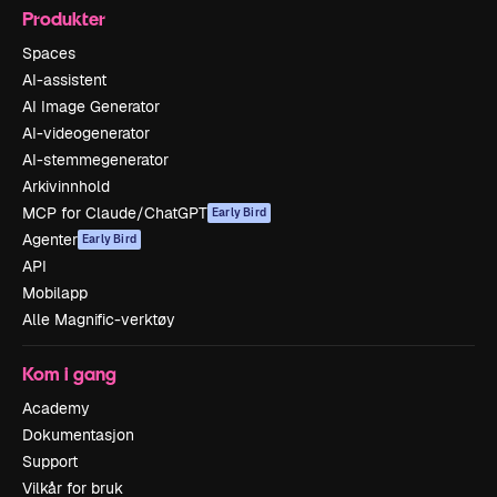
Produkter
Spaces
AI-assistent
AI Image Generator
AI-videogenerator
AI-stemmegenerator
Arkivinnhold
MCP for Claude/ChatGPT
Early Bird
Agenter
Early Bird
API
Mobilapp
Alle Magnific-verktøy
Kom i gang
Academy
Dokumentasjon
Support
Vilkår for bruk