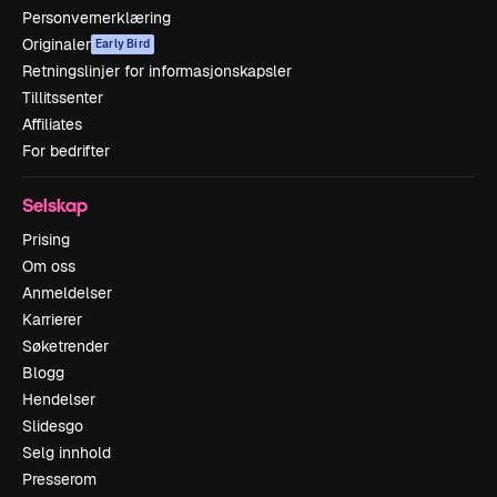
Personvernerklæring
Originaler
Early Bird
Retningslinjer for informasjonskapsler
Tillitssenter
Affiliates
For bedrifter
Selskap
Prising
Om oss
Anmeldelser
Karrierer
Søketrender
Blogg
Hendelser
Slidesgo
Selg innhold
Presserom