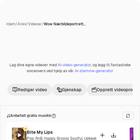
Hjem
/
Arkiv
/
Videoer
/
Wow Nærbildeportrett…
Lag dine egne videoer med
AI-video-generator
, og legg til fantastiske
Premium
voiceovers ved hjelp av vår
AI-stemme-generator
Rediger video
Gjenskap
Opprett videoprosje
Anbefalt gratis musikk
Bite My Lips
Pop
,
RnB
,
Happy
,
Groovy
,
Soulful
,
Upbeat