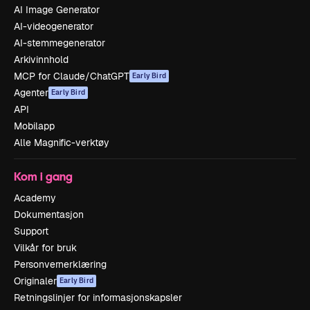
AI Image Generator
AI-videogenerator
AI-stemmegenerator
Arkivinnhold
MCP for Claude/ChatGPT
Early Bird
Agenter
Early Bird
API
Mobilapp
Alle Magnific-verktøy
Kom i gang
Academy
Dokumentasjon
Support
Vilkår for bruk
Personvernerklæring
Originaler
Early Bird
Retningslinjer for informasjonskapsler