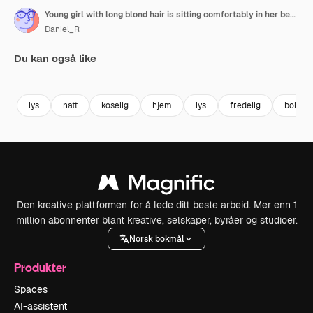
Young girl with long blond hair is sitting comfortably in her bed, engrossed in a captivating book under the warm glow of fairy lights, creating a magical and cozy atmosphere
Daniel_R
Du kan også like
Premium
Premium
Premium
Premium
Generert av
lys
natt
koselig
hjem
lys
fredelig
bok
Den kreative plattformen for å lede ditt beste arbeid. Mer enn 1
million abonnenter blant kreative, selskaper, byråer og studioer.
Norsk bokmål
Produkter
Spaces
AI-assistent