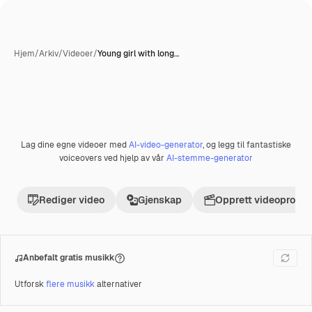
Hjem
/
Arkiv
/
Videoer
/
Young girl with long…
AI-generert
Lag dine egne videoer med
AI-video-generator
, og legg til fantastiske
Premium
voiceovers ved hjelp av vår
AI-stemme-generator
Rediger video
Gjenskap
Opprett videoprosje
Anbefalt gratis musikk
Utforsk
flere musikk
alternativer