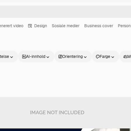
enerert video
Design
Sosiale medier
Business cover
Person
atelse
AI-innhold
Orientering
Farge
M
Produkter
Kom i gang