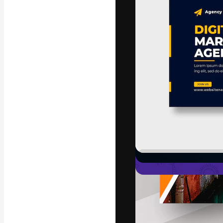
Den kreative pla
beste arbeid. M
blant kreative, 
Norsk bokm
Copyright © 2010