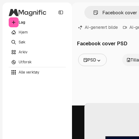
Lag
AI-generert bilde
AI-g
Hjem
Søk
Facebook cover PSD
Arkiv
PSD
Till
Utforsk
Alle bilder
Alle verktøy
Vektorer
Illustrasjoner
Bilder
PSD
Maler
Mockups
Videoer
Opptak
Bevegelsesgrafikk
Videomaler
Ikoner
3D-modeller
Skrifter