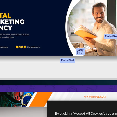
ttformen for å lede ditt
Spaces
Academy
er enn 1 million abonnenter
AI-assistent
Dokumentasjon
selskaper, byråer og studioer.
AI Image Generator
Support
ål
AI-videogenerator
Vilkår for bruk
AI-
Personvernerklæ
stemmegenerator
Originaler
Early Bir
Arkivinnhold
Retningslinjer for
MCP for
informasjonskaps
Early
Bird
Claude/ChatGPT
Tillitssenter
Agenter
Early Bird
Affiliates
API
For bedrifter
Mobilapp
Alle Magnific-
verktøy
-
2026
Freepik Company S.L.U.
Alle rettigheter forbeholdt
.
By clicking “Accept All Cookies”, you ag