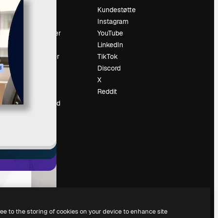
Prising
Kundestøtte
Om oss
Instagram
Anmeldelser
YouTube
Karrierer
LinkedIn
ring
Søketrender
TikTok
Blogg
Discord
d
Hendelser
X
ler
Slidesgo
Reddit
Selg innhold
Presserom
Leter etter
magnific.ai
ree to the storing of cookies on your device to enhance site