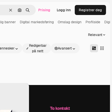
Prising
Logg inn
Registrer deg
Slett
Søk etter bilde
Søk
lig banner
Digital markedsføring
Omslag design
Profilside
Digi
Relevant
Redigerbar
ennesker
Avansert
på nett
Selskap
Ta kontakt