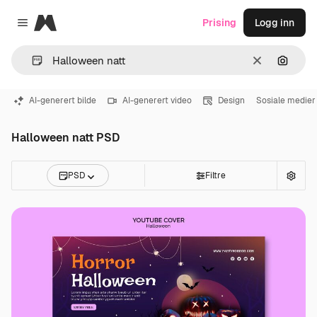
Magnific
Prising
Logg inn
Close menu
Slett
Søk ett
AI-generert bilde
AI-generert video
Design
Sosiale medier
Halloween natt PSD
PSD
Filtre