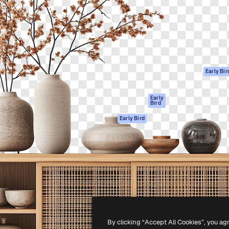
ttformen for å lede ditt
Spaces
Academy
er enn 1 million abonnenter
AI-assistent
Dokumentasjon
selskaper, byråer og studioer.
AI Image Generator
Support
ål
AI-videogenerator
Vilkår for bruk
AI-
Personvernerklæ
stemmegenerator
Originaler
Early Bir
Arkivinnhold
Retningslinjer for
MCP for
informasjonskaps
Early
Bird
Claude/ChatGPT
Tillitssenter
Agenter
Early Bird
Affiliates
API
For bedrifter
Mobilapp
Alle Magnific-
verktøy
-
2026
Freepik Company S.L.U.
Alle rettigheter forbeholdt
.
By clicking “Accept All Cookies”, you ag