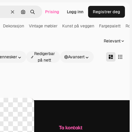
Prising
Logg inn
Registrer deg
Slett
Søk etter bilde
Søk
Dekorasjon
Vintage møbler
Kunst på veggen
Fargepalett
Ro
Relevant
Redigerbar
ennesker
Avansert
på nett
Selskap
Ta kontakt