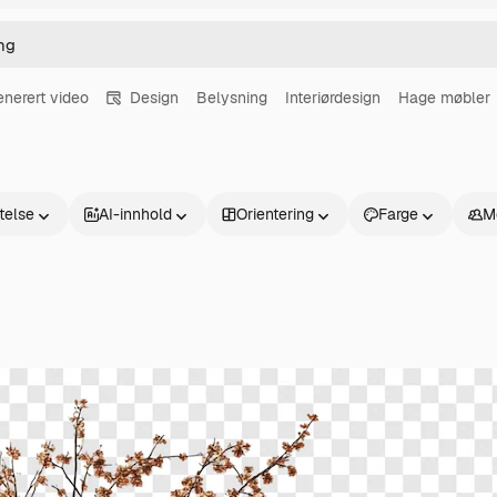
enerert video
Design
Belysning
Interiørdesign
Hage møbler
atelse
AI-innhold
Orientering
Farge
M
Produkter
Kom i gang