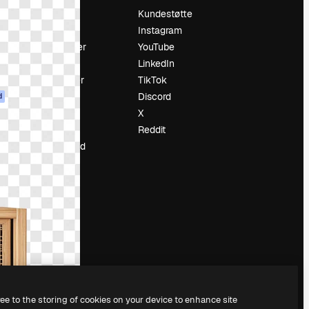
Prising
Kundestøtte
Om oss
Instagram
Anmeldelser
YouTube
Karrierer
LinkedIn
ring
Søketrender
TikTok
Blogg
Discord
d
Hendelser
X
ler
Slidesgo
Reddit
Selg innhold
Presserom
Leter etter
magnific.ai
ree to the storing of cookies on your device to enhance site