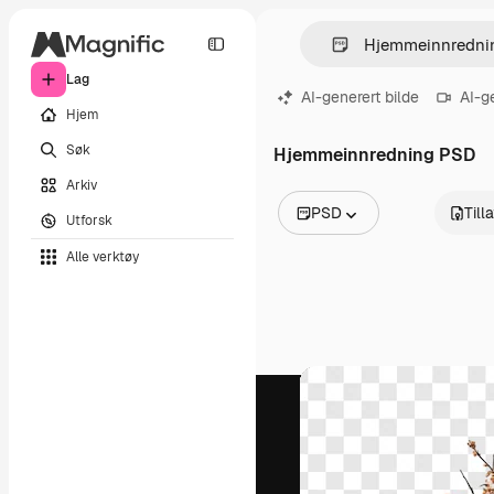
Lag
AI-generert bilde
AI-g
Hjem
Søk
Hjemmeinnredning PSD
Arkiv
PSD
Till
Utforsk
Alle bilder
Alle verktøy
Vektorer
Illustrasjoner
Bilder
PSD
Maler
Mockups
Videoer
Opptak
Bevegelsesgrafikk
Videomaler
Ikoner
3D-modeller
Skrifter