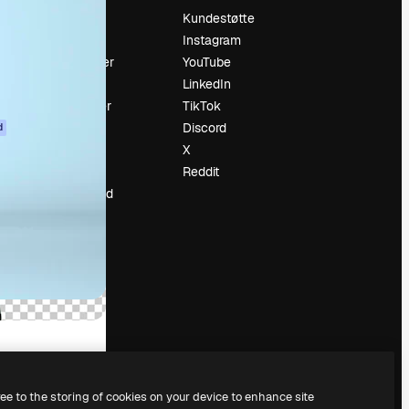
Prising
Kundestøtte
Om oss
Instagram
Anmeldelser
YouTube
Karrierer
LinkedIn
ring
Søketrender
TikTok
Blogg
Discord
d
Hendelser
X
ler
Slidesgo
Reddit
Selg innhold
Presserom
Leter etter
magnific.ai
ree to the storing of cookies on your device to enhance site