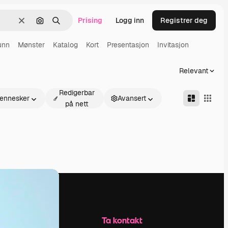
Prising
Logg inn
Registrer deg
Slett
Søk etter bilde
Søk
unn
Mønster
Katalog
Kort
Presentasjon
Invitasjon
Relevant
Redigerbar
ennesker
Avansert
på nett
Selskap
Ta kontakt