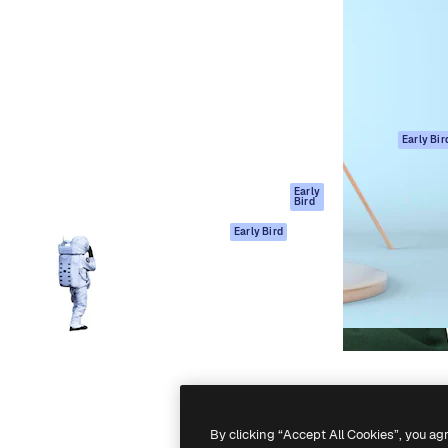
ttformen for å lede ditt
Spaces
Academy
er enn 1 million abonnenter
AI-assistent
Dokumentasjon
selskaper, byråer og studioer.
AI Image Generator
Support
ål
AI-videogenerator
Vilkår for bruk
AI-
Personvernerklæ
stemmegenerator
Originaler
Early Bir
Arkivinnhold
Retningslinjer for
MCP for
informasjonskaps
Early
Bird
Claude/ChatGPT
Tillitssenter
Agenter
Early Bird
Affiliates
API
For bedrifter
Mobilapp
Alle Magnific-
verktøy
-
2026
Freepik Company S.L.U.
Alle rettigheter forbeholdt
.
By clicking “Accept All Cookies”, you ag