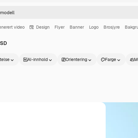
enerert video
Design
Flyer
Banner
Logo
Brosjyre
Bakgr
PSD
atelse
AI-innhold
Orientering
Farge
M
Produkter
Kom i gang