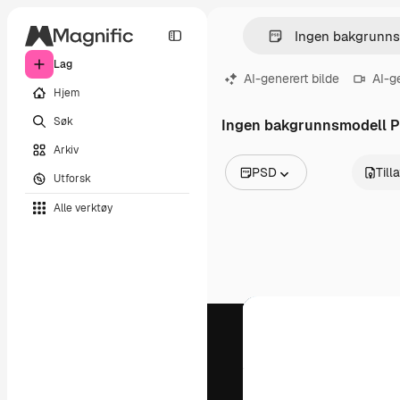
Lag
AI-generert bilde
AI-g
Hjem
Søk
Ingen bakgrunnsmodell 
Arkiv
PSD
Till
Utforsk
Alle bilder
Alle verktøy
Vektorer
Illustrasjoner
Bilder
PSD
Maler
Mockups
Videoer
Opptak
Bevegelsesgrafikk
Videomaler
Ikoner
3D-modeller
Skrifter