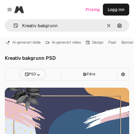
Magnific
Prising
Logg inn
Close menu
Slett
Søk ett
AI-generert bilde
AI-generert video
Design
Flyer
Banner
Kreativ bakgrunn PSD
PSD
Filtre