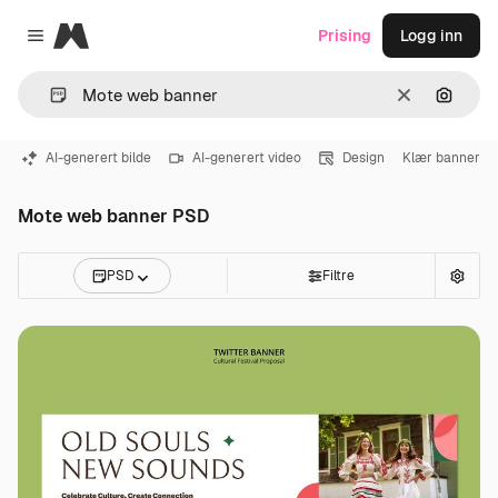
Magnific
Prising
Logg inn
Close menu
Slett
Søk ett
AI-generert bilde
AI-generert video
Design
Klær banner
Mote web banner PSD
PSD
Filtre