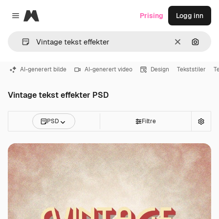
Magnific
Prising
Logg inn
Close menu
Slett
Søk ett
AI-generert bilde
AI-generert video
Design
Tekststiler
T
Vintage tekst effekter PSD
PSD
Filtre