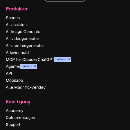
Produkter
Spaces
AI-assistent
AI Image Generator
AI-videogenerator
AI-stemmegenerator
Arkivinnhold
MCP for Claude/ChatGPT
Early Bird
Agenter
Early Bird
API
Mobilapp
Alle Magnific-verktøy
Kom i gang
Academy
Dokumentasjon
Support