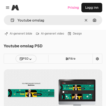
Magnific
Prising
Logg inn
Close menu
Slett
Søk ett
AI-generert bilde
AI-generert video
Design
Youtube omslag PSD
PSD
Filtre