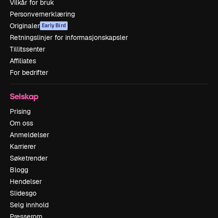
Vilkår for bruk
Personvernerklæring
Originaler
Early Bird
Retningslinjer for informasjonskapsler
Tillitssenter
Affiliates
For bedrifter
Selskap
Prising
Om oss
Anmeldelser
Karrierer
Søketrender
Blogg
Hendelser
Slidesgo
Selg innhold
Presserom