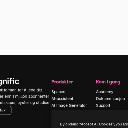
Produkter
Kom i gang
ttformen for å lede ditt
Spaces
Academy
er enn 1 million abonnenter
AI-assistent
Dokumentasjon
selskaper, byråer og studioer.
AI Image Generator
Support
ål
AI-videogenerator
Vilkår for bruk
AI-
Personvernerklæ
By clicking “Accept All Cookies”, you ag
stemmegenerator
Originaler
Early Bir