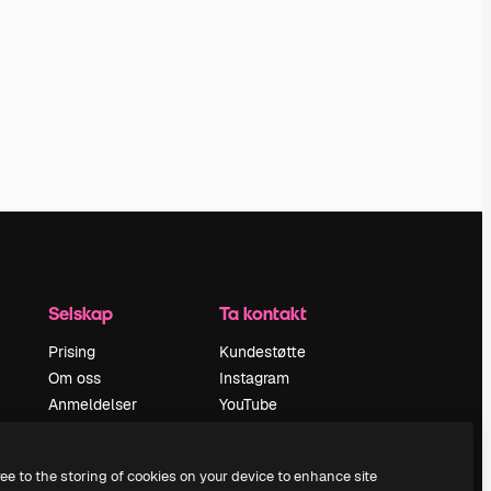
Selskap
Ta kontakt
Prising
Kundestøtte
Om oss
Instagram
Anmeldelser
YouTube
Karrierer
LinkedIn
ring
Søketrender
TikTok
ree to the storing of cookies on your device to enhance site
Blogg
Discord
d