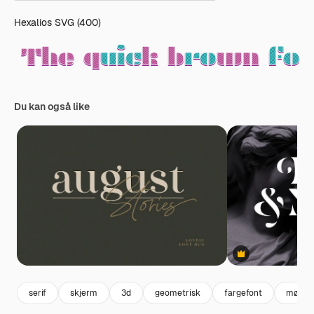
Hexalios SVG (400)
Du kan også like
Premium
serif
skjerm
3d
geometrisk
fargefont
mønst