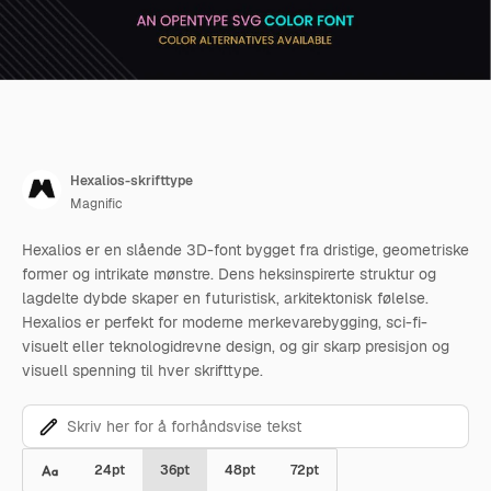
Hexalios-skrifttype
Magnific
Hexalios er en slående 3D-font bygget fra dristige, geometriske
former og intrikate mønstre. Dens heksinspirerte struktur og
lagdelte dybde skaper en futuristisk, arkitektonisk følelse.
Hexalios er perfekt for moderne merkevarebygging, sci-fi-
visuelt eller teknologidrevne design, og gir skarp presisjon og
visuell spenning til hver skrifttype.
24
pt
36
pt
48
pt
72
pt