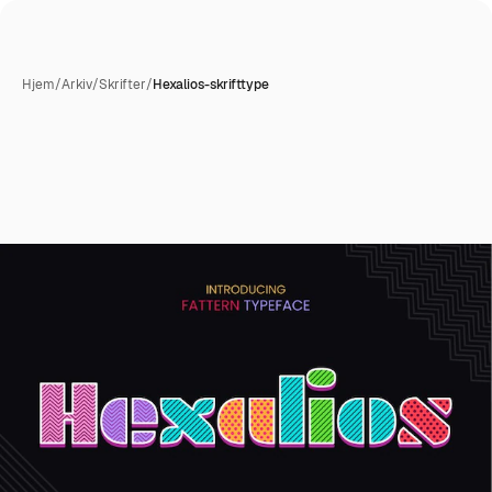
Hjem
/
Arkiv
/
Skrifter
/
Hexalios-skrifttype