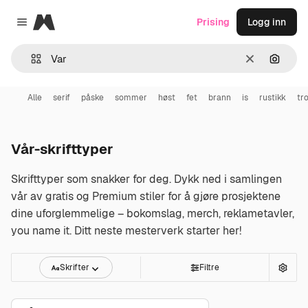
Magnific
Prising
Logg inn
Close menu
Slett
Søk ett
Alle
serif
påske
sommer
høst
fet
brann
is
rustikk
tr
Vår-skrifttyper
Skrifttyper som snakker for deg. Dykk ned i samlingen
vår av gratis og Premium stiler for å gjøre prosjektene
dine uforglemmelige – bokomslag, merch, reklametavler,
you name it. Ditt neste mesterverk starter her!
Skrifter
Filtre