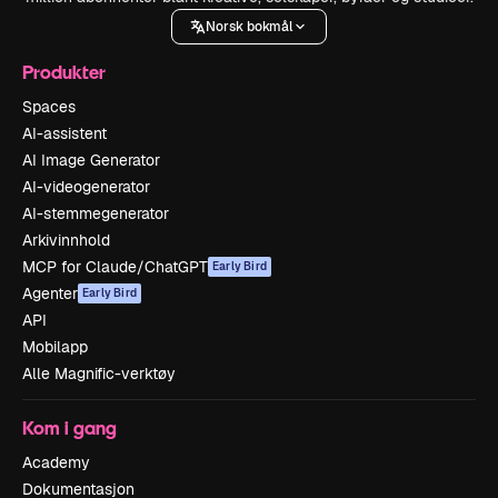
Norsk bokmål
Produkter
Spaces
AI-assistent
AI Image Generator
AI-videogenerator
AI-stemmegenerator
Arkivinnhold
MCP for Claude/ChatGPT
Early Bird
Agenter
Early Bird
API
Mobilapp
Alle Magnific-verktøy
Kom i gang
Academy
Dokumentasjon