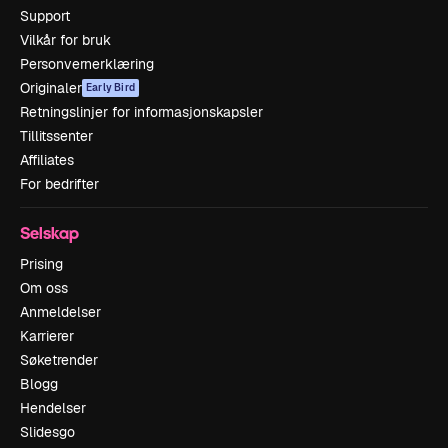
Support
Vilkår for bruk
Personvernerklæring
Originaler
Early Bird
Retningslinjer for informasjonskapsler
Tillitssenter
Affiliates
For bedrifter
Selskap
Prising
Om oss
Anmeldelser
Karrierer
Søketrender
Blogg
Hendelser
Slidesgo