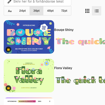
24
pt
36
pt
48
pt
72
pt
Bouqe Shiny
Premium
Flora Valley
Premium