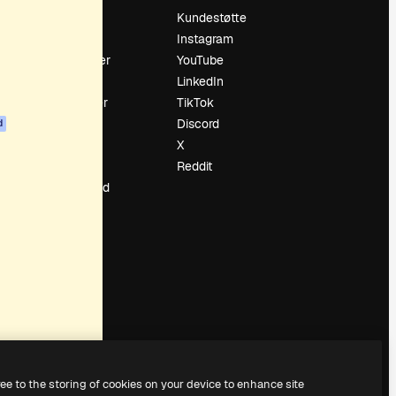
Prising
Kundestøtte
Om oss
Instagram
Anmeldelser
YouTube
Karrierer
LinkedIn
ring
Søketrender
TikTok
Blogg
Discord
d
Hendelser
X
ler
Slidesgo
Reddit
Selg innhold
Presserom
Leter etter
magnific.ai
ree to the storing of cookies on your device to enhance site