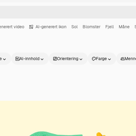
enerert video
AI-generert ikon
Sol
Blomster
Fjell
Måne
se
AI-innhold
Orientering
Farge
Menn
Produkter
Kom i gang