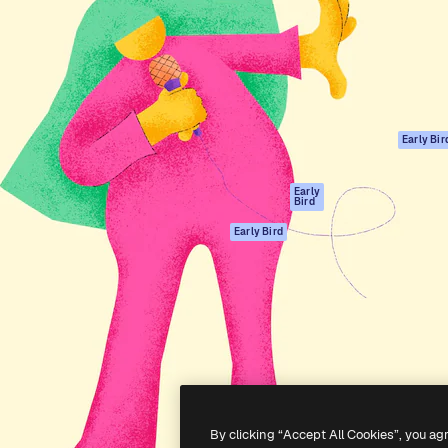
ttformen for å lede ditt
Spaces
Academy
er enn 1 million abonnenter
AI-assistent
Dokumentasjon
selskaper, byråer og studioer.
AI Image Generator
Support
ål
AI-videogenerator
Vilkår for bruk
AI-
Personvernerklæ
stemmegenerator
Originaler
Early Bir
Arkivinnhold
Retningslinjer for
MCP for
informasjonskaps
Early
Bird
Claude/ChatGPT
Tillitssenter
Agenter
Early Bird
Affiliates
API
For bedrifter
Mobilapp
Alle Magnific-
verktøy
-
2026
Freepik Company S.L.U.
Alle rettigheter forbeholdt
.
By clicking “Accept All Cookies”, you ag