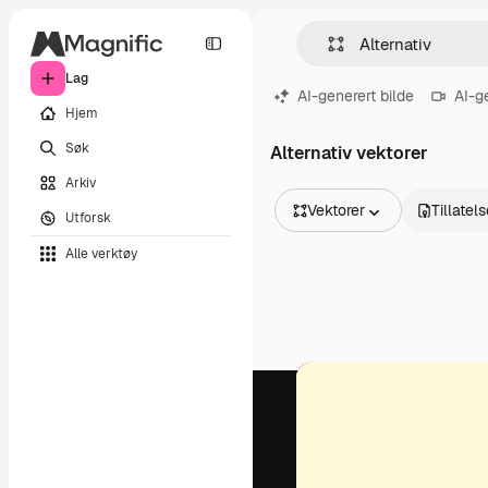
Lag
AI-generert bilde
AI-g
Hjem
Søk
Alternativ vektorer
Arkiv
Vektorer
Tillatel
Utforsk
Alle bilder
Alle verktøy
Vektorer
Illustrasjoner
Bilder
PSD
Maler
Mockups
Videoer
Opptak
Bevegelsesgrafikk
Videomaler
Ikoner
3D-modeller
Skrifter