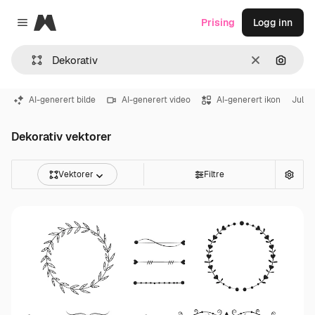
Magnific
Prising
Logg inn
Close menu
Slett
Søk ett
AI-generert bilde
AI-generert video
AI-generert ikon
Jul
Dekorativ vektorer
Vektorer
Filtre