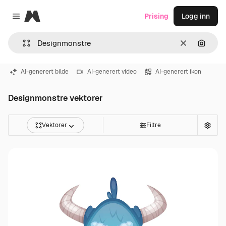
Magnific
Prising
Logg inn
Close menu
Slett
Søk ett
AI-generert bilde
AI-generert video
AI-generert ikon
Designmonstre vektorer
Vektorer
Filtre