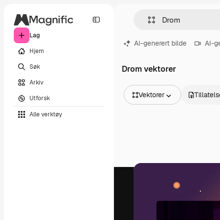
Lag
AI-generert bilde
AI-g
Hjem
Søk
Drom vektorer
Arkiv
Vektorer
Tillatel
Utforsk
Alle bilder
Alle verktøy
Vektorer
Illustrasjoner
Bilder
PSD
Maler
Mockups
Videoer
Opptak
Bevegelsesgrafikk
Videomaler
Ikoner
3D-modeller
Skrifter