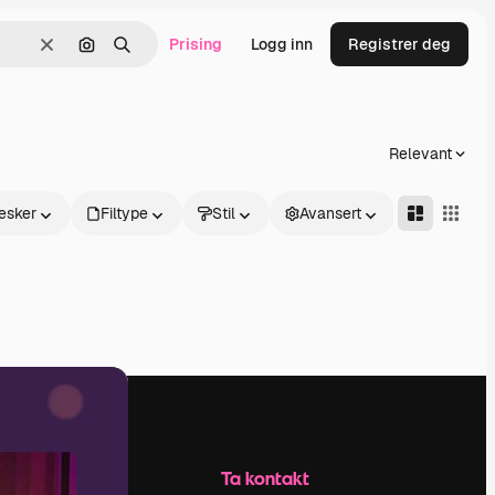
Prising
Logg inn
Registrer deg
Slett
Søk etter bilde
Søk
Relevant
esker
Filtype
Stil
Avansert
Selskap
Ta kontakt