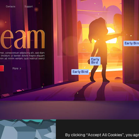
ttformen for å lede ditt
Spaces
Academy
er enn 1 million abonnenter
AI-assistent
Dokumentasjon
selskaper, byråer og studioer.
AI Image Generator
Support
ål
AI-videogenerator
Vilkår for bruk
AI-
Personvernerklæ
stemmegenerator
Originaler
Early Bir
Arkivinnhold
Retningslinjer for
MCP for
informasjonskaps
Early
Bird
Claude/ChatGPT
Tillitssenter
Agenter
Early Bird
Affiliates
API
For bedrifter
Mobilapp
Alle Magnific-
verktøy
-
2026
Freepik Company S.L.U.
Alle rettigheter forbeholdt
.
By clicking “Accept All Cookies”, you ag