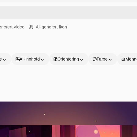
enerert video
AI-generert ikon
se
AI-innhold
Orientering
Farge
Menn
Produkter
Kom i gang