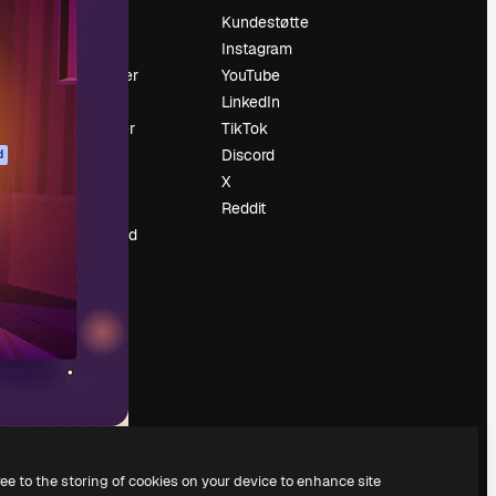
Prising
Kundestøtte
Om oss
Instagram
Anmeldelser
YouTube
Karrierer
LinkedIn
ring
Søketrender
TikTok
Blogg
Discord
d
Hendelser
X
ler
Slidesgo
Reddit
Selg innhold
Presserom
Leter etter
magnific.ai
ree to the storing of cookies on your device to enhance site