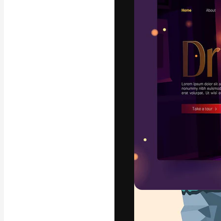
Den kreative pla
beste arbeid. M
blant kreative, 
Norsk bokm
Copyright © 2010