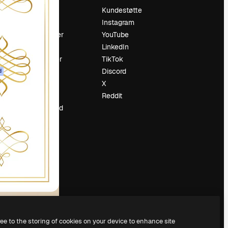
Prising
Kundestøtte
Om oss
Instagram
Anmeldelser
YouTube
Karrierer
LinkedIn
ring
Søketrender
TikTok
Blogg
Discord
d
Hendelser
X
ler
Slidesgo
Reddit
Selg innhold
Presserom
Leter etter
magnific.ai
ree to the storing of cookies on your device to enhance site