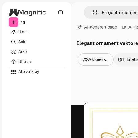
Lag
AI-generert bilde
AI-g
Hjem
Søk
Elegant ornament vektore
Arkiv
Vektorer
Tillatel
Utforsk
Alle bilder
Alle verktøy
Vektorer
Illustrasjoner
Bilder
PSD
Maler
Mockups
Videoer
Opptak
Bevegelsesgrafikk
Videomaler
Ikoner
3D-modeller
Skrifter