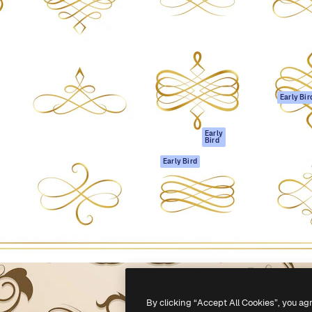
ttformen for å lede ditt
Spaces
Academy
er enn 1 million abonnenter
AI-assistent
Dokumentasjon
selskaper, byråer og studioer.
AI Image Generator
Support
ål
AI-videogenerator
Vilkår for bruk
AI-
Personvernerklæ
stemmegenerator
Originaler
Early Bir
Arkivinnhold
Retningslinjer for
MCP for
informasjonskaps
Early
Bird
Claude/ChatGPT
Tillitssenter
Agenter
Early Bird
Affiliates
API
For bedrifter
Mobilapp
Alle Magnific-
verktøy
-
2026
Freepik Company S.L.U.
Alle rettigheter forbeholdt
.
By clicking “Accept All Cookies”, you ag