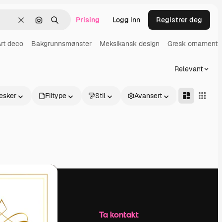
Prising
Logg inn
Registrer deg
Slett
Søk etter bilde
Søk
rt deco
Bakgrunnsmønster
Meksikansk design
Gresk ornament
Relevant
esker
Filtype
Stil
Avansert
Selskap
Ta kontakt