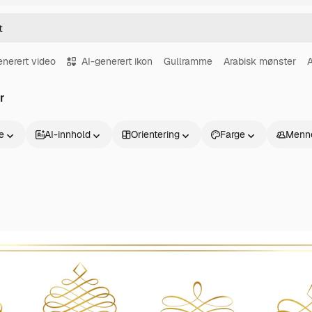
enerert video
AI-generert ikon
Gullramme
Arabisk mønster
A
r
se
AI-innhold
Orientering
Farge
Menn
Produkter
Kom i gang