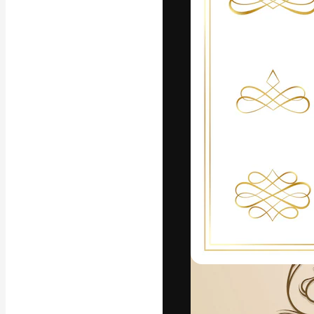
Den kreative pla
beste arbeid. M
blant kreative, 
Norsk bokm
Copyright © 2010