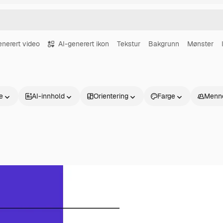
enerert video
AI-generert ikon
Tekstur
Bakgrunn
Mønster
se
AI-innhold
Orientering
Farge
Menn
Produkter
Kom i gang