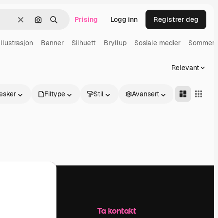
Prising
Logg inn
Registrer deg
Slett
Søk etter bilde
Søk
Illustrasjon
Banner
Silhuett
Bryllup
Sosiale medier
Sommer
Relevant
esker
Filtype
Stil
Avansert
Selskap
Ta kontakt