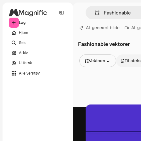
Lag
AI-generert bilde
AI-g
Hjem
Søk
Fashionable vektorer
Arkiv
Vektorer
Tillatel
Utforsk
Alle bilder
Alle verktøy
Vektorer
Illustrasjoner
Bilder
PSD
Maler
Mockups
Videoer
Opptak
Bevegelsesgrafikk
Videomaler
Ikoner
3D-modeller
Skrifter