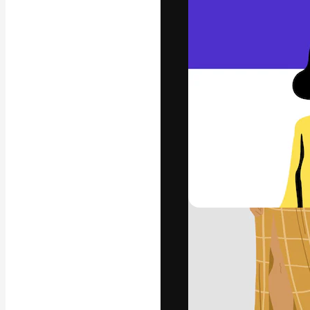
Den kreative pla
beste arbeid. M
blant kreative, 
Norsk bokm
Copyright © 2010