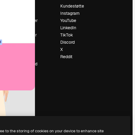
Prising
Kundestøtte
Om oss
Instagram
Anmeldelser
YouTube
Karrierer
LinkedIn
ring
Søketrender
TikTok
Blogg
Discord
d
Hendelser
X
ler
Slidesgo
Reddit
Selg innhold
Presserom
Leter etter
magnific.ai
ree to the storing of cookies on your device to enhance site