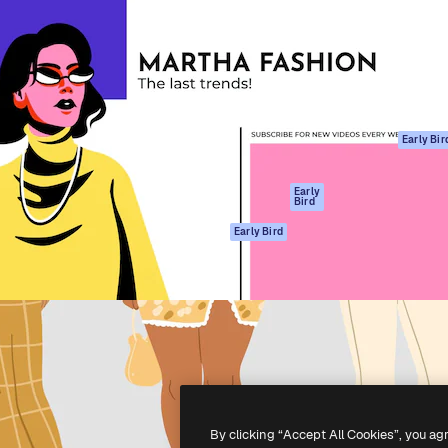
ttformen for å lede ditt
Spaces
Academy
er enn 1 million abonnenter
AI-assistent
Dokumentasjon
selskaper, byråer og studioer.
AI Image Generator
Support
ål
AI-videogenerator
Vilkår for bruk
AI-
Personvernerklæ
stemmegenerator
Originaler
Early Bir
Arkivinnhold
Retningslinjer for
MCP for
informasjonskaps
Early
Bird
Claude/ChatGPT
Tillitssenter
Agenter
Early Bird
Affiliates
API
For bedrifter
Mobilapp
Alle Magnific-
verktøy
-
2026
Freepik Company S.L.U.
Alle rettigheter forbeholdt
.
By clicking “Accept All Cookies”, you ag