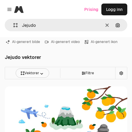
Magnific
Prising
Logg inn
Close menu
Slett
Søk ett
AI-generert bilde
AI-generert video
AI-generert ikon
Jejudo vektorer
Vektorer
Filtre