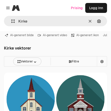
Magnific
Prising
Logg inn
Close menu
Slett
Søk ett
AI-generert bilde
AI-generert video
AI-generert ikon
Jul
Kirke vektorer
Vektorer
Filtre