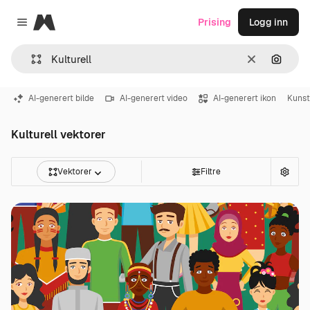
Magnific
Prising
Logg inn
Close menu
Slett
Søk ett
AI-generert bilde
AI-generert video
AI-generert ikon
Kunst
Kulturell vektorer
Vektorer
Filtre