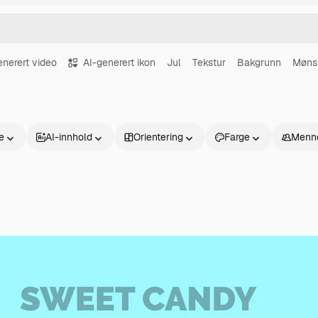
enerert video
AI-generert ikon
Jul
Tekstur
Bakgrunn
Møns
se
AI-innhold
Orientering
Farge
Menn
Produkter
Kom i gang