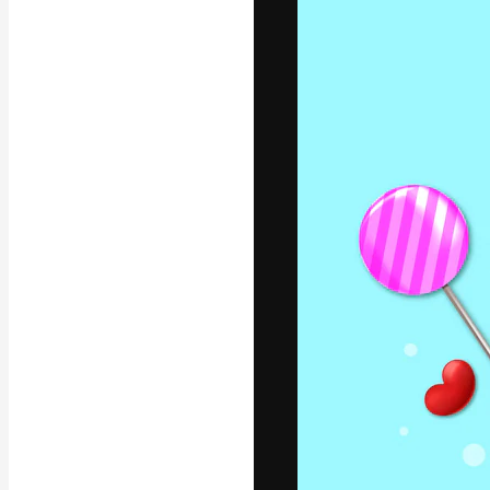
Den kreative pla
beste arbeid. M
blant kreative, 
Norsk bokm
Copyright © 2010