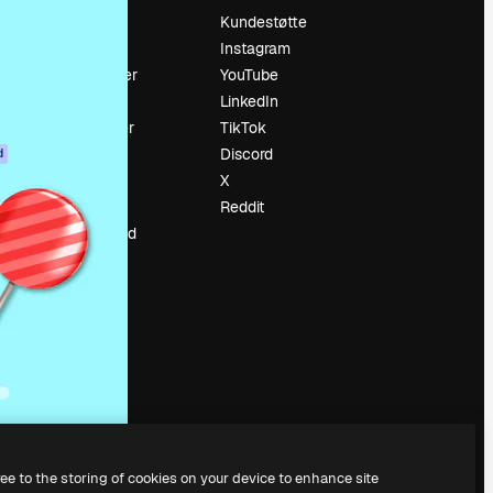
Prising
Kundestøtte
Om oss
Instagram
Anmeldelser
YouTube
Karrierer
LinkedIn
ring
Søketrender
TikTok
Blogg
Discord
d
Hendelser
X
ler
Slidesgo
Reddit
Selg innhold
Presserom
Leter etter
magnific.ai
ree to the storing of cookies on your device to enhance site