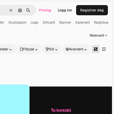
Prising
Logg inn
Registrer deg
Slett
Søk etter bilde
Søk
ter
Illustrasjon
Logo
Silhuett
Banner
Karamell
Regnbue
Relevant
esker
Filtype
Stil
Avansert
Selskap
Ta kontakt