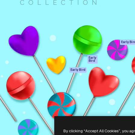
ttformen for å lede ditt
Spaces
Academy
er enn 1 million abonnenter
AI-assistent
Dokumentasjon
selskaper, byråer og studioer.
AI Image Generator
Support
ål
AI-videogenerator
Vilkår for bruk
AI-
Personvernerklæ
stemmegenerator
Originaler
Early Bir
Arkivinnhold
Retningslinjer for
MCP for
informasjonskaps
Early
Bird
Claude/ChatGPT
Tillitssenter
Agenter
Early Bird
Affiliates
API
For bedrifter
Mobilapp
Alle Magnific-
verktøy
-
2026
Freepik Company S.L.U.
Alle rettigheter forbeholdt
.
By clicking “Accept All Cookies”, you ag