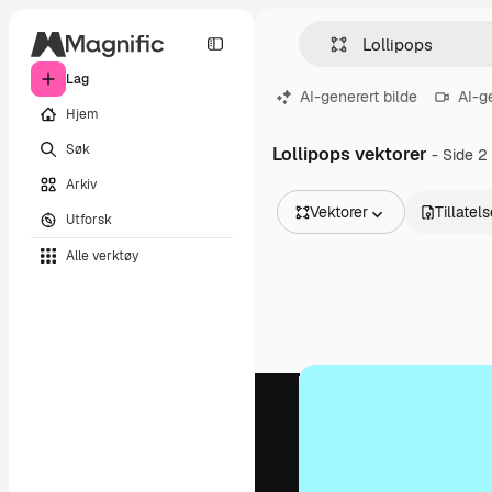
Lag
AI-generert bilde
AI-g
Hjem
Søk
Lollipops vektorer
- Side 2
Arkiv
Vektorer
Tillatel
Utforsk
Alle bilder
Alle verktøy
Vektorer
Illustrasjoner
Bilder
PSD
Maler
Mockups
Videoer
Opptak
Bevegelsesgrafikk
Videomaler
Ikoner
3D-modeller
Skrifter