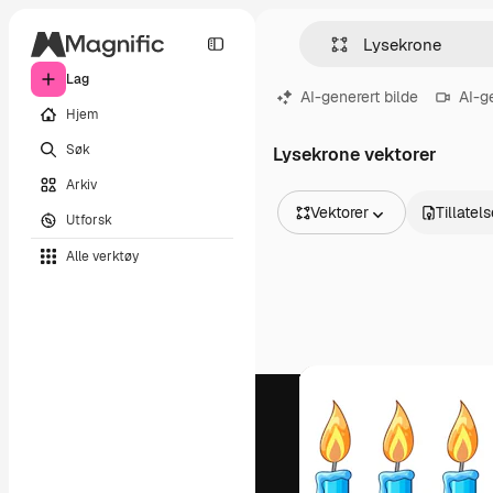
Lag
AI-generert bilde
AI-g
Hjem
Søk
Lysekrone vektorer
Arkiv
Vektorer
Tillatel
Utforsk
Alle bilder
Alle verktøy
Vektorer
Illustrasjoner
Bilder
PSD
Maler
Mockups
Videoer
Opptak
Bevegelsesgrafikk
Videomaler
Ikoner
3D-modeller
Skrifter