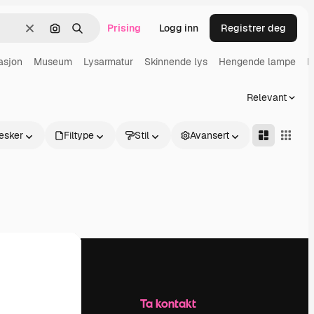
Prising
Logg inn
Registrer deg
Slett
Søk etter bilde
Søk
asjon
Museum
Lysarmatur
Skinnende lys
Hengende lampe
N
Relevant
esker
Filtype
Stil
Avansert
Selskap
Ta kontakt