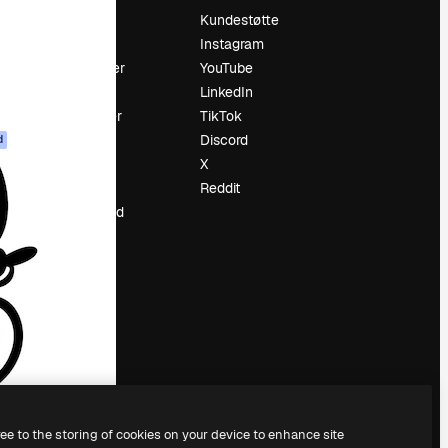
Prising
Kundestøtte
Om oss
Instagram
Anmeldelser
YouTube
Karrierer
LinkedIn
ring
Søketrender
TikTok
Blogg
Discord
d
Hendelser
X
ler
Slidesgo
Reddit
Selg innhold
Presserom
Leter etter
magnific.ai
ree to the storing of cookies on your device to enhance site