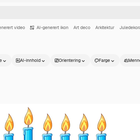
enerert video
AI-generert ikon
Art deco
Arkitektur
Juledekor
se
AI-innhold
Orientering
Farge
Menn
Produkter
Kom i gang