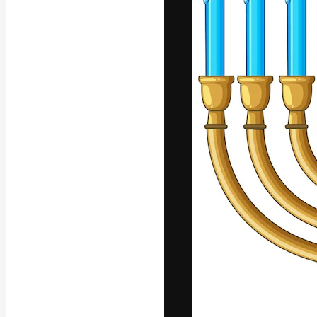
Den kreative pla
beste arbeid. M
blant kreative, 
Norsk bokm
Copyright © 2010