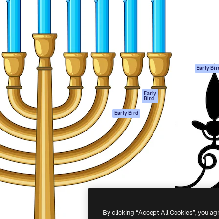
ttformen for å lede ditt
Spaces
Academy
er enn 1 million abonnenter
AI-assistent
Dokumentasjon
selskaper, byråer og studioer.
AI Image Generator
Support
ål
AI-videogenerator
Vilkår for bruk
AI-
Personvernerklæ
stemmegenerator
Originaler
Early Bir
Arkivinnhold
Retningslinjer for
MCP for
informasjonskaps
Early
Bird
Claude/ChatGPT
Tillitssenter
Agenter
Early Bird
Affiliates
API
For bedrifter
Mobilapp
Alle Magnific-
verktøy
-
2026
Freepik Company S.L.U.
Alle rettigheter forbeholdt
.
By clicking “Accept All Cookies”, you ag