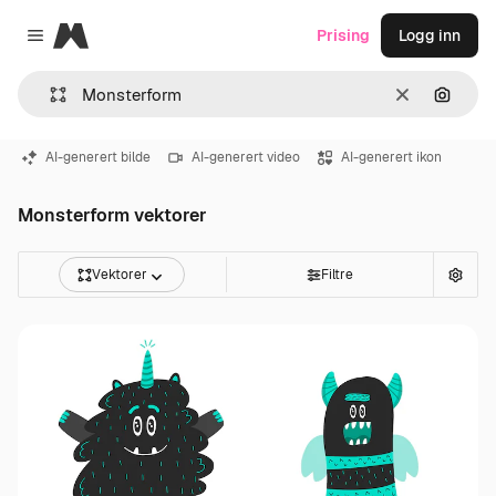
Magnific
Prising
Logg inn
Close menu
Slett
Søk ett
AI-generert bilde
AI-generert video
AI-generert ikon
Monsterform vektorer
Vektorer
Filtre