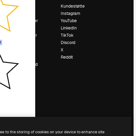
Prising
Kundestøtte
Om oss
Instagram
Anmeldelser
YouTube
Karrierer
LinkedIn
ring
Søketrender
TikTok
Blogg
Discord
d
Hendelser
X
ler
Slidesgo
Reddit
Selg innhold
Presserom
Leter etter
magnific.ai
ree to the storing of cookies on your device to enhance site