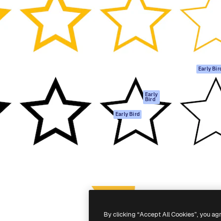
ttformen for å lede ditt
Spaces
Academy
er enn 1 million abonnenter
AI-assistent
Dokumentasjon
selskaper, byråer og studioer.
AI Image Generator
Support
ål
AI-videogenerator
Vilkår for bruk
AI-
Personvernerklæ
stemmegenerator
Originaler
Early Bir
Arkivinnhold
Retningslinjer for
MCP for
informasjonskaps
Early
Bird
Claude/ChatGPT
Tillitssenter
Agenter
Early Bird
Affiliates
API
For bedrifter
Mobilapp
Alle Magnific-
verktøy
-
2026
Freepik Company S.L.U.
Alle rettigheter forbeholdt
.
By clicking “Accept All Cookies”, you ag