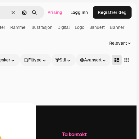
Prising
Logg inn
Registrer deg
Slett
Søk etter bilde
Søk
ter
Ramme
Illustrasjon
Digital
Logo
Silhuett
Banner
Relevant
esker
Filtype
Stil
Avansert
Selskap
Ta kontakt