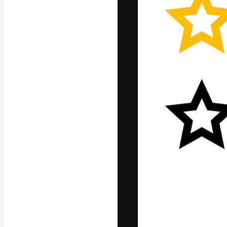
Den kreative pla
beste arbeid. M
blant kreative, 
Norsk bokm
Copyright © 2010