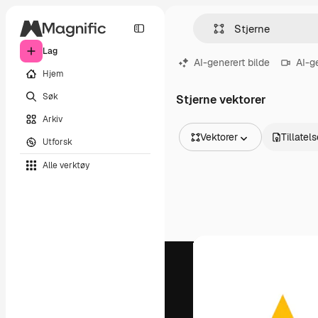
Lag
AI-generert bilde
AI-g
Hjem
Søk
Stjerne vektorer
Arkiv
Vektorer
Tillatel
Utforsk
Alle bilder
Alle verktøy
Vektorer
Illustrasjoner
Bilder
PSD
Maler
Mockups
Videoer
Opptak
Bevegelsesgrafikk
Videomaler
Ikoner
3D-modeller
Skrifter