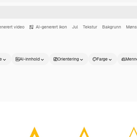
enerert video
AI-generert ikon
Jul
Tekstur
Bakgrunn
Møns
se
AI-innhold
Orientering
Farge
Menn
Produkter
Kom i gang