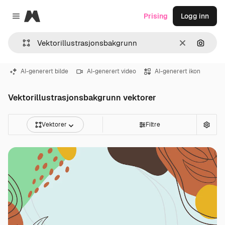
Magnific
Prising
Logg inn
Close menu
Slett
Søk ett
AI-generert bilde
AI-generert video
AI-generert ikon
Vektorillustrasjonsbakgrunn vektorer
Vektorer
Filtre