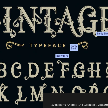
ttformen for å lede ditt
Spaces
Academy
er enn 1 million abonnenter
AI-assistent
Dokumentasjon
selskaper, byråer og studioer.
AI Image Generator
Support
ål
AI-videogenerator
Vilkår for bruk
AI-
Personvernerklæ
stemmegenerator
Originaler
Early Bir
Arkivinnhold
Retningslinjer for
MCP for
informasjonskaps
Early
Bird
Claude/ChatGPT
Tillitssenter
Agenter
Early Bird
Affiliates
API
For bedrifter
Mobilapp
Alle Magnific-
verktøy
-
2026
Freepik Company S.L.U.
Alle rettigheter forbeholdt
.
By clicking “Accept All Cookies”, you ag