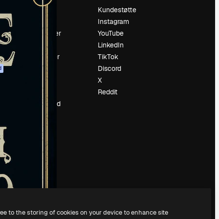
Prising
Kundestøtte
Om oss
Instagram
Anmeldelser
YouTube
Karrierer
LinkedIn
ring
Søketrender
TikTok
Blogg
Discord
d
Hendelser
X
ler
Slidesgo
Reddit
Selg innhold
Presserom
Leter etter
magnific.ai
ree to the storing of cookies on your device to enhance site