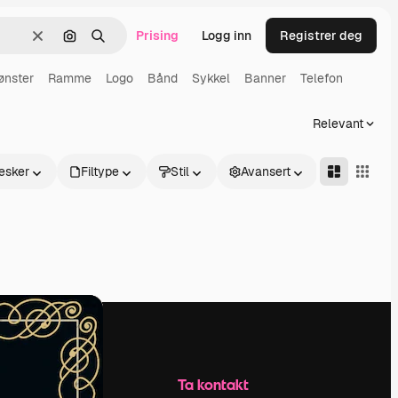
Prising
Logg inn
Registrer deg
Slett
Søk etter bilde
Søk
ønster
Ramme
Logo
Bånd
Sykkel
Banner
Telefon
Relevant
esker
Filtype
Stil
Avansert
Selskap
Ta kontakt