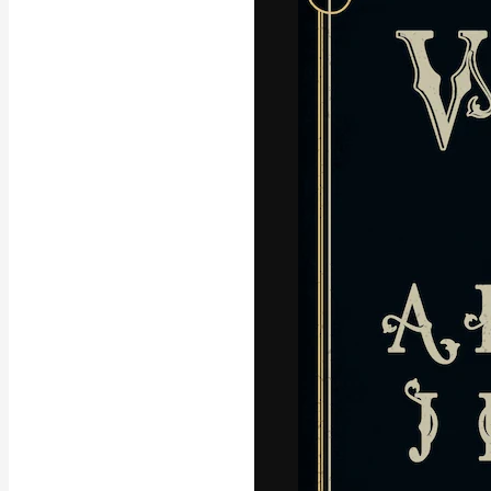
Den kreative pla
beste arbeid. M
blant kreative, 
Norsk bokm
Copyright © 2010