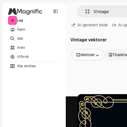
Lag
AI-generert bilde
AI-g
Hjem
Søk
Vintage vektorer
Arkiv
Vektorer
Tillatel
Utforsk
Alle bilder
Alle verktøy
Vektorer
Illustrasjoner
Bilder
PSD
Maler
Mockups
Videoer
Opptak
Bevegelsesgrafikk
Videomaler
Ikoner
3D-modeller
Skrifter