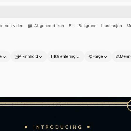
enerert video
AI-generert ikon
Bil
Bakgrunn
Illustrasjon
M
se
AI-innhold
Orientering
Farge
Menn
Produkter
Kom i gang