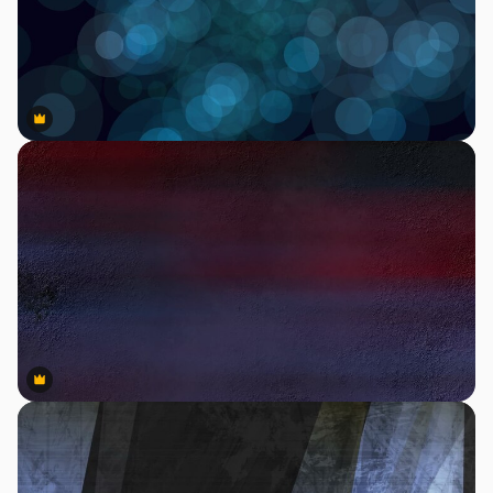
Premium
Premium
Premium
Premium