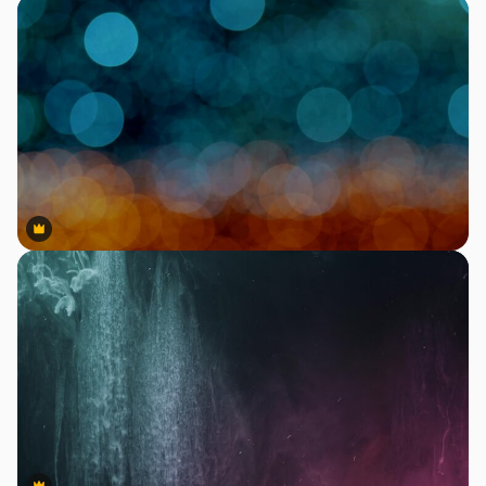
Premium
Premium