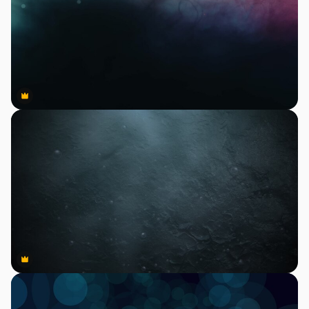
Premium
Premium
Premium
Premium