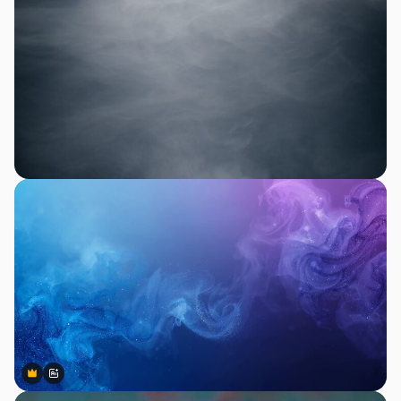
Premium
Premium
Generert av AI