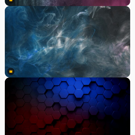
Premium
Premium
Premium
Premium