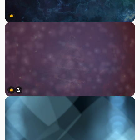
Premium
Premium
Premium
Premium
Generert av AI