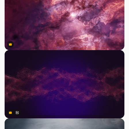
Premium
Premium
Premium
Premium
Generert av AI