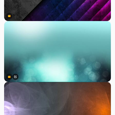
Premium
Premium
Premium
Premium
Generert av AI