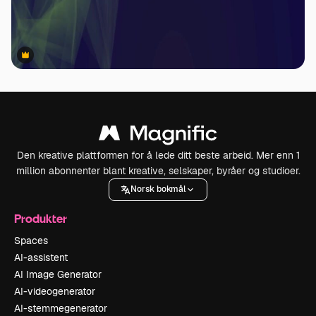
Premium
Premium
Den kreative plattformen for å lede ditt beste arbeid. Mer enn 1
million abonnenter blant kreative, selskaper, byråer og studioer.
Norsk bokmål
Produkter
Spaces
AI-assistent
AI Image Generator
AI-videogenerator
AI-stemmegenerator