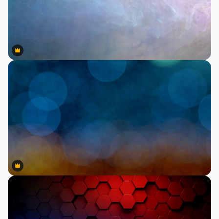
Premium
Premium
Premium
Premium