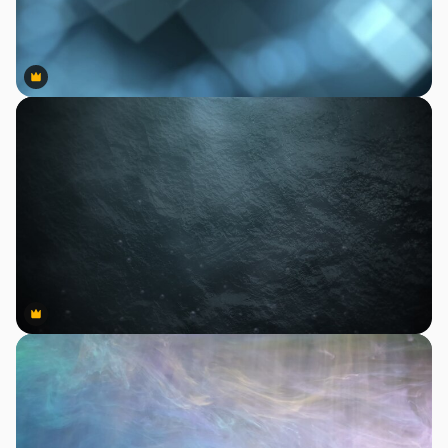
Premium
Premium
Premium
Premium