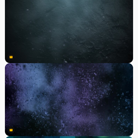
Premium
Premium
Premium
Premium