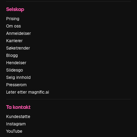
Selskap
Prising
Om oss
Anmeldelser
Karrierer
Søketrender
Blogg
Hendelser
Slidesgo
Selg innhold
Presserom
Leter etter magnific.ai
Ta kontakt
Kundestøtte
Instagram
YouTube