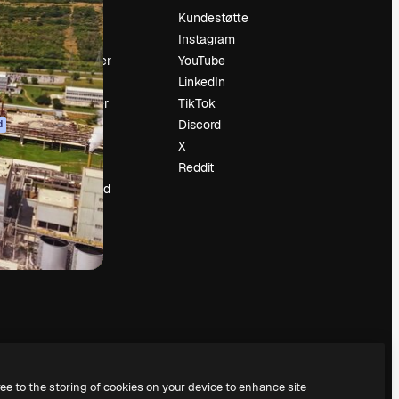
Prising
Kundestøtte
Om oss
Instagram
Anmeldelser
YouTube
Karrierer
LinkedIn
ring
Søketrender
TikTok
Blogg
Discord
d
Hendelser
X
ler
Slidesgo
Reddit
Selg innhold
Presserom
Leter etter
magnific.ai
ree to the storing of cookies on your device to enhance site