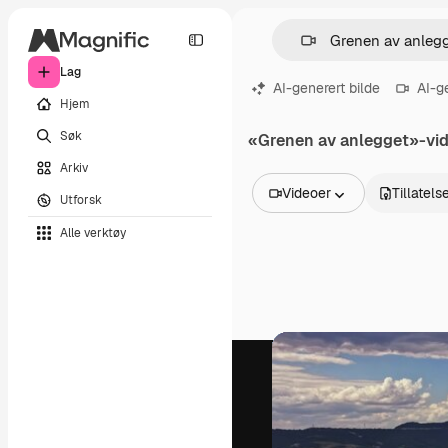
Lag
AI-generert bilde
AI-g
Hjem
Søk
«Grenen av anlegget»-vi
Arkiv
Videoer
Tillatels
Utforsk
Alle bilder
Alle verktøy
Vektorer
Illustrasjoner
Bilder
PSD
Maler
Mockups
Videoer
Opptak
Bevegelsesgrafikk
Videomaler
Ikoner
3D-modeller
Skrifter