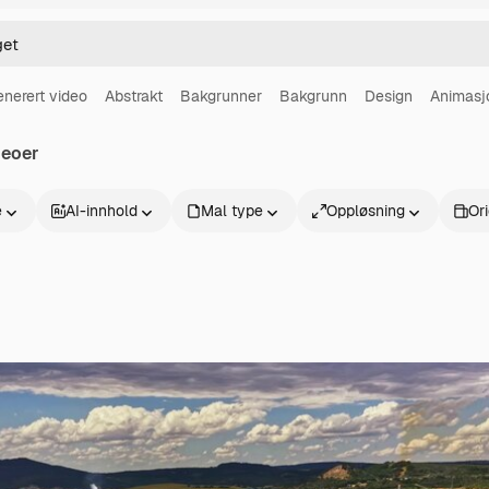
enerert video
Abstrakt
Bakgrunner
Bakgrunn
Design
Animasj
deoer
e
AI-innhold
Mal type
Oppløsning
Or
Produkter
Kom i gang