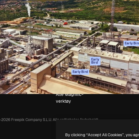
ttformen for å lede ditt
Spaces
Academy
er enn 1 million abonnenter
AI-assistent
Dokumentasjon
selskaper, byråer og studioer.
AI Image Generator
Support
ål
AI-videogenerator
Vilkår for bruk
AI-
Personvernerklæ
stemmegenerator
Originaler
Early Bir
Arkivinnhold
Retningslinjer for
MCP for
informasjonskaps
Early
Bird
Claude/ChatGPT
Tillitssenter
Agenter
Early Bird
Affiliates
API
For bedrifter
Mobilapp
Alle Magnific-
verktøy
-
2026
Freepik Company S.L.U.
Alle rettigheter forbeholdt
.
By clicking “Accept All Cookies”, you ag