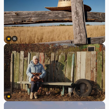
Premium
Premium
Generert av AI
Premium
Premium