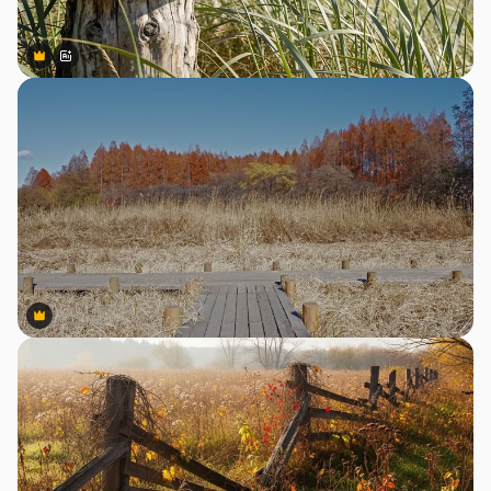
Premium
Premium
Generert av AI
Premium
Premium