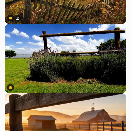
Premium
Premium
Generert av AI
Premium
Premium