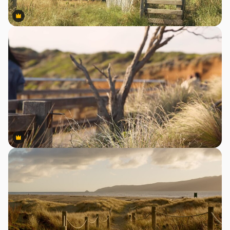
Premium
Premium
Premium
Premium