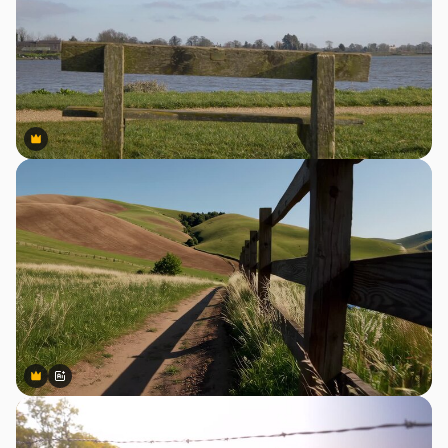
Premium
Premium
Premium
Premium
Generert av AI