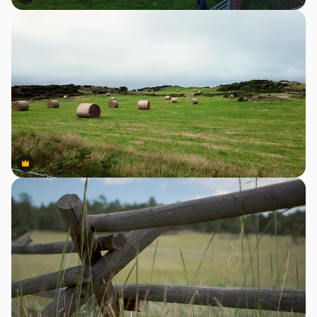
Premium
Premium
Premium
Premium