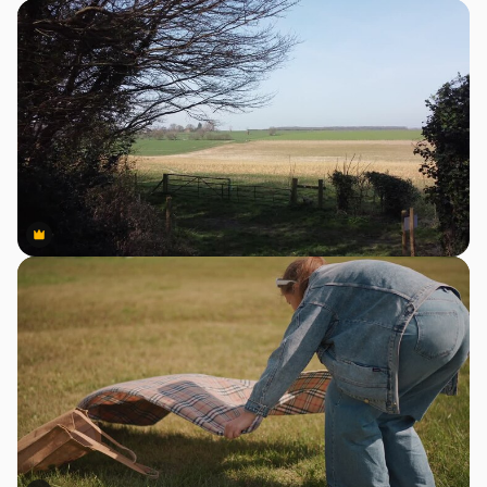
Premium
Premium