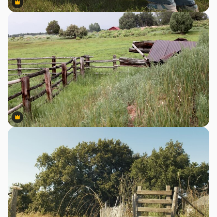
Premium
Premium
Premium
Premium