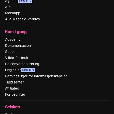
Agenter
Early Bird
API
Mobilapp
Alle Magnific-verktøy
Kom i gang
Academy
Dokumentasjon
Support
Vilkår for bruk
Personvernerklæring
Originaler
Early Bird
Retningslinjer for informasjonskapsler
Tillitssenter
Affiliates
For bedrifter
Selskap