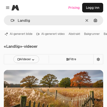
Magnific
Prising
Logg inn
Close menu
Slett
Søk ett
AI-generert bilde
AI-generert video
Abstrakt
Bakgrunner
Ba
«Landlig»-videoer
Videoer
Filtre