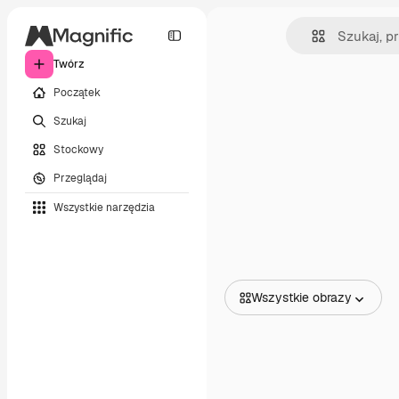
Twórz
Początek
Szukaj
Stockowy
Przeglądaj
Wszystkie narzędzia
Wszystkie obrazy
Wszystkie obrazy
Wektory
Ilustracje
Zdjęcia
PSD
Szablony