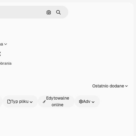
Szukaj według obrazu
Szukaj
na
Udostępnij
brania
Ostatnio dodane
Edytowalne
Typ pliku
Adv
online