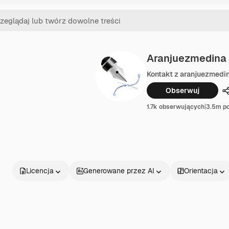
Aranjuezmedina
Kontakt z aranjuezmedi
Obserwuj
1.7k obserwujących
|
3.5m po
Licencja
Generowane przez AI
Orientacja