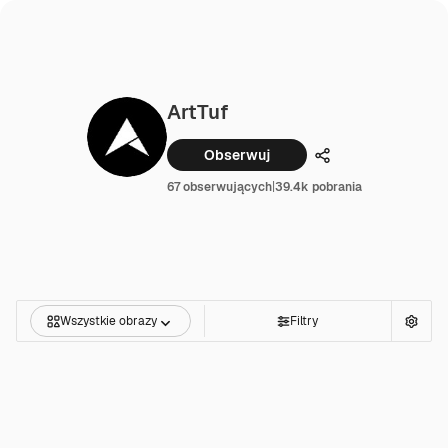
ArtTuf
Obserwuj
Udostępnij
67 obserwujących
|
39.4k pobrania
Wszystkie obrazy
Filtry