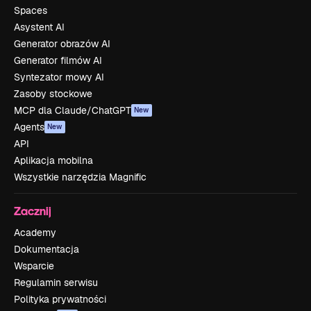
Spaces
Asystent AI
Generator obrazów AI
Generator filmów AI
Syntezator mowy AI
Zasoby stockowe
MCP dla Claude/ChatGPT
New
Agents
New
API
Aplikacja mobilna
Wszystkie narzędzia Magnific
Zacznij
Academy
Dokumentacja
Wsparcie
Regulamin serwisu
Polityka prywatności