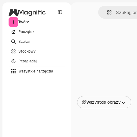
Twórz
Początek
Szukaj
Stockowy
Przeglądaj
Wszystkie narzędzia
Wszystkie obrazy
Wszystkie obrazy
Wektory
Ilustracje
Zdjęcia
PSD
Szablony