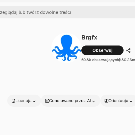
Brgfx
Obserwuj
Udo
69.8k obserwujących
|
130.23m
Licencja
Generowane przez AI
Orientacja