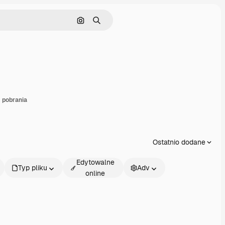
Szukaj według obrazu
Szukaj
stępnij
 pobrania
Ostatnio dodane
Edytowalne
Typ pliku
Adv
online