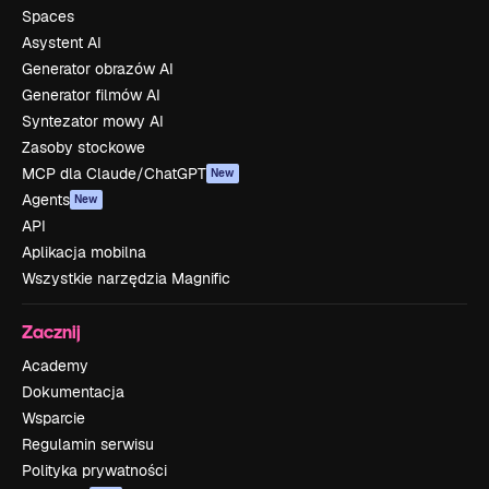
Spaces
Asystent AI
Generator obrazów AI
Generator filmów AI
Syntezator mowy AI
Zasoby stockowe
MCP dla Claude/ChatGPT
New
Agents
New
API
Aplikacja mobilna
Wszystkie narzędzia Magnific
Zacznij
Academy
Dokumentacja
Wsparcie
Regulamin serwisu
Polityka prywatności