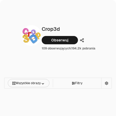
Crop3d
Obserwuj
Udostępnij
109 obserwujących
|
194.2k pobrania
Wszystkie obrazy
Filtry