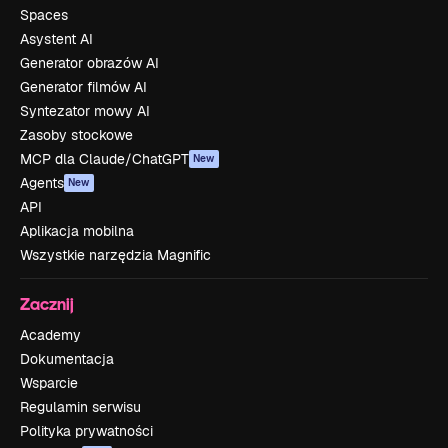
Spaces
Asystent AI
Generator obrazów AI
Generator filmów AI
Syntezator mowy AI
Zasoby stockowe
MCP dla Claude/ChatGPT
New
Agents
New
API
Aplikacja mobilna
Wszystkie narzędzia Magnific
Zacznij
Academy
Dokumentacja
Wsparcie
Regulamin serwisu
Polityka prywatności