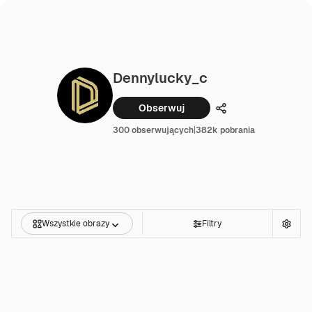
Dennylucky_c
Obserwuj
Udostępnij
300 obserwujących
|
382k pobrania
Wszystkie obrazy
Filtry