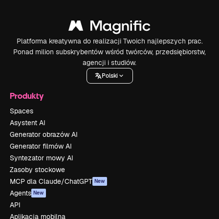
Platforma kreatywna do realizacji Twoich najlepszych prac.
Ponad milion subskrybentów wśród twórców, przedsiębiorstw,
agencji i studiów.
Polski
Produkty
Spaces
Asystent AI
Generator obrazów AI
Generator filmów AI
Syntezator mowy AI
Zasoby stockowe
MCP dla Claude/ChatGPT
New
Agents
New
API
Aplikacja mobilna