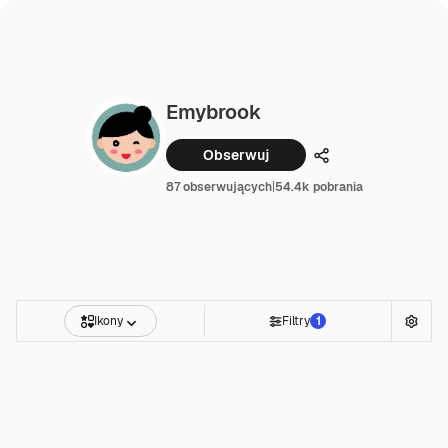
Emybrook
Obserwuj
Udostępnij
87 obserwujących
|
54.4k pobrania
Ikony
Filtry
1