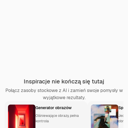
Inspiracje nie kończą się tutaj
Połącz zasoby stockowe z AI i zamień swoje pomysły w
wyjątkowe rezultaty.
Generator obrazów
Spac
Olśniewające obrazy, pełna
Jedno
kontrola
obraz
kreat