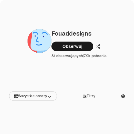
Fouaddesigns
Obserwuj
Udostępnij
31 obserwujących
|
7.9k pobrania
Wszystkie obrazy
Filtry