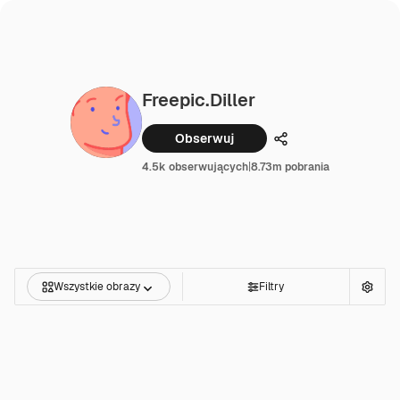
Freepic.diller
Obserwuj
Udostępnij
4.5k obserwujących
|
8.73m pobrania
Wszystkie obrazy
Filtry