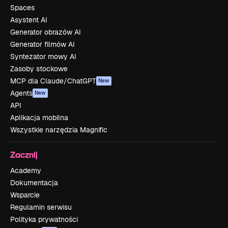
Spaces
Asystent AI
Generator obrazów AI
Generator filmów AI
Syntezator mowy AI
Zasoby stockowe
MCP dla Claude/ChatGPT
New
Agents
New
API
Aplikacja mobilna
Wszystkie narzędzia Magnific
Zacznij
Academy
Dokumentacja
Wsparcie
Regulamin serwisu
Polityka prywatności