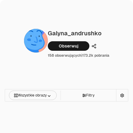
Galyna_andrushko
Obserwuj
Udostępnij
158 obserwujących
|
173.2k pobrania
Wszystkie obrazy
Filtry