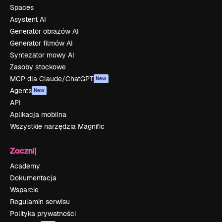
Spaces
Asystent AI
Generator obrazów AI
Generator filmów AI
Syntezator mowy AI
Zasoby stockowe
MCP dla Claude/ChatGPT
New
Agents
New
API
Aplikacja mobilna
Wszystkie narzędzia Magnific
Zacznij
Academy
Dokumentacja
Wsparcie
Regulamin serwisu
Polityka prywatności