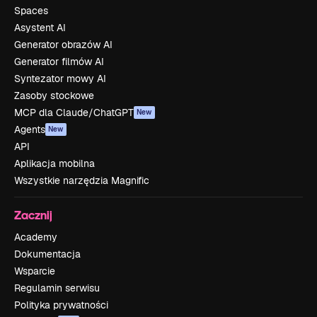
Spaces
Asystent AI
Generator obrazów AI
Generator filmów AI
Syntezator mowy AI
Zasoby stockowe
MCP dla Claude/ChatGPT
New
Agents
New
API
Aplikacja mobilna
Wszystkie narzędzia Magnific
Zacznij
Academy
Dokumentacja
Wsparcie
Regulamin serwisu
Polityka prywatności