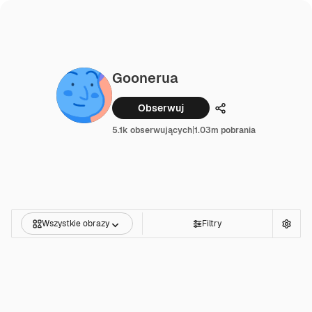
Goonerua
Obserwuj
Udostępnij
5.1k obserwujących
|
1.03m pobrania
Wszystkie obrazy
Filtry