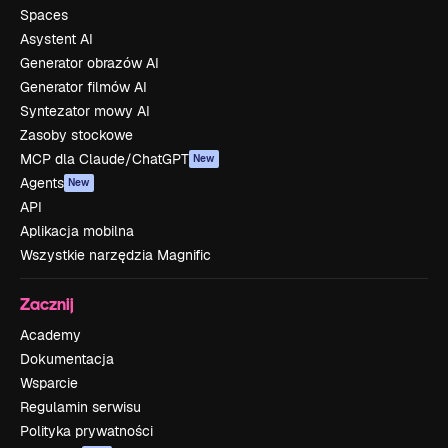
Spaces
Asystent AI
Generator obrazów AI
Generator filmów AI
Syntezator mowy AI
Zasoby stockowe
MCP dla Claude/ChatGPT
New
Agents
New
API
Aplikacja mobilna
Wszystkie narzędzia Magnific
Zacznij
Academy
Dokumentacja
Wsparcie
Regulamin serwisu
Polityka prywatności