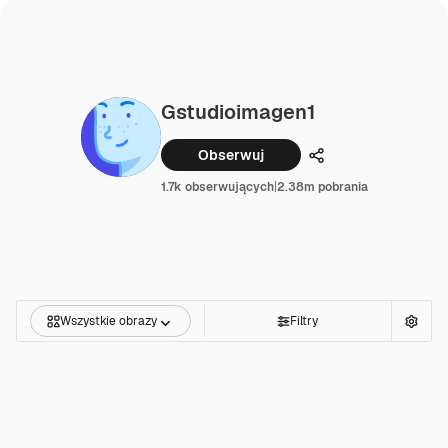
Gstudioimagen1
Obserwuj
Udostępnij
1.7k obserwujących
|
2.38m pobrania
Wszystkie obrazy
Filtry