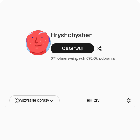
Hryshchyshen
Obserwuj
Udostępnij
371 obserwujących
|
676.6k pobrania
Wszystkie obrazy
Filtry