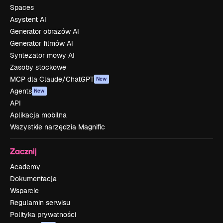
Spaces
Asystent AI
Generator obrazów AI
Generator filmów AI
Syntezator mowy AI
Zasoby stockowe
MCP dla Claude/ChatGPT
New
Agents
New
API
Aplikacja mobilna
Wszystkie narzędzia Magnific
Zacznij
Academy
Dokumentacja
Wsparcie
Regulamin serwisu
Polityka prywatności