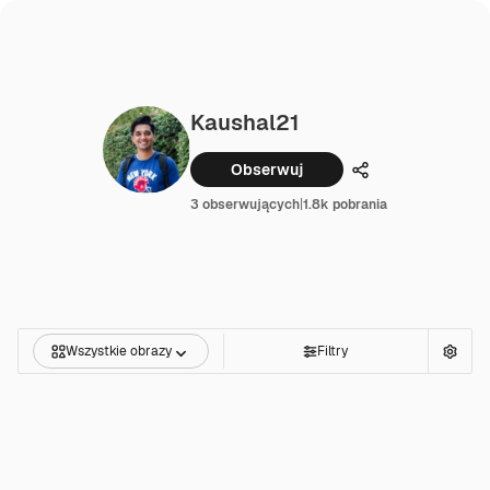
Kaushal21
Obserwuj
Udostępnij
3 obserwujących
|
1.8k pobrania
Wszystkie obrazy
Filtry