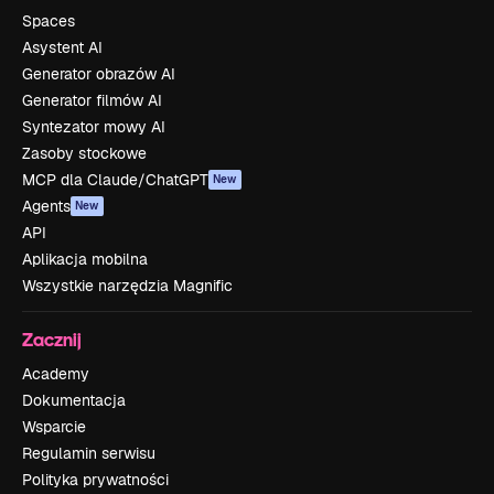
Spaces
Asystent AI
Generator obrazów AI
Generator filmów AI
Syntezator mowy AI
Zasoby stockowe
MCP dla Claude/ChatGPT
New
Agents
New
API
Aplikacja mobilna
Wszystkie narzędzia Magnific
Zacznij
Academy
Dokumentacja
Wsparcie
Regulamin serwisu
Polityka prywatności