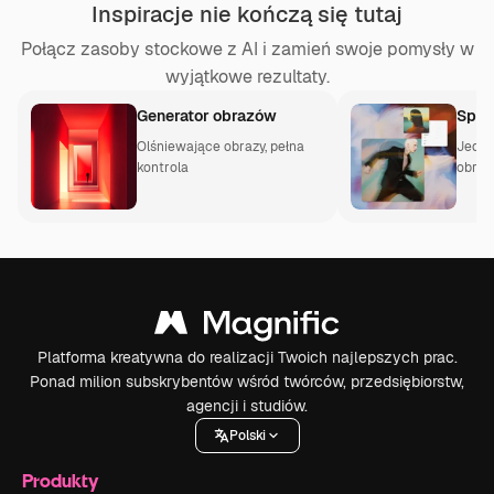
Inspiracje nie kończą się tutaj
Połącz zasoby stockowe z AI i zamień swoje pomysły w
wyjątkowe rezultaty.
Generator obrazów
Spac
Olśniewające obrazy, pełna
Jedno
kontrola
obraz
kreat
Platforma kreatywna do realizacji Twoich najlepszych prac.
Ponad milion subskrybentów wśród twórców, przedsiębiorstw,
agencji i studiów.
Polski
Produkty