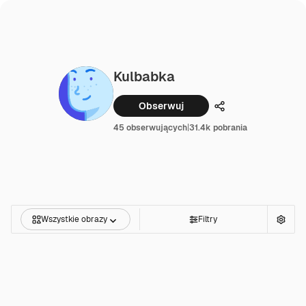
Kulbabka
Obserwuj
Udostępnij
45 obserwujących
|
31.4k pobrania
Wszystkie obrazy
Filtry