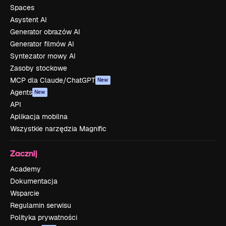
Spaces
Asystent AI
Generator obrazów AI
Generator filmów AI
Syntezator mowy AI
Zasoby stockowe
MCP dla Claude/ChatGPT
New
Agents
New
API
Aplikacja mobilna
Wszystkie narzędzia Magnific
Zacznij
Academy
Dokumentacja
Wsparcie
Regulamin serwisu
Polityka prywatności