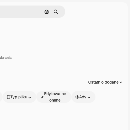
Szukaj według obrazu
Szukaj
dostępnij
obrania
Ostatnio dodane
Edytowalne
Typ pliku
Adv
online