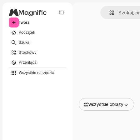
Twórz
Początek
Szukaj
Stockowy
Przeglądaj
Wszystkie narzędzia
Wszystkie obrazy
Wszystkie obrazy
Wektory
Ilustracje
Zdjęcia
PSD
Szablony