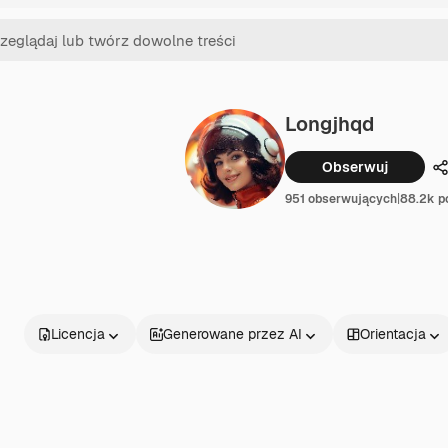
Longjhqd
Obserwuj
U
951 obserwujących
|
88.2k p
Licencja
Generowane przez AI
Orientacja