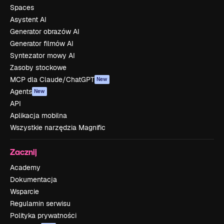
Spaces
Asystent AI
Generator obrazów AI
Generator filmów AI
Syntezator mowy AI
Zasoby stockowe
MCP dla Claude/ChatGPT
New
Agents
New
API
Aplikacja mobilna
Wszystkie narzędzia Magnific
Zacznij
Academy
Dokumentacja
Wsparcie
Regulamin serwisu
Polityka prywatności