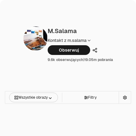
M.salama
Kontakt z m.salama
Obserwuj
Udostępnij
9.6k obserwujących
|
19.05m pobrania
Wszystkie obrazy
Filtry