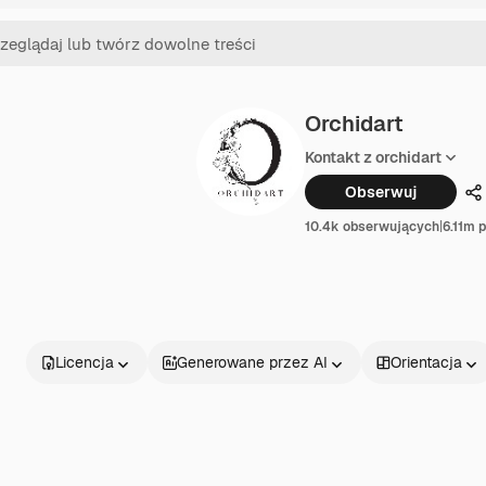
Orchidart
Kontakt z orchidart
Obserwuj
U
10.4k obserwujących
|
6.11m 
Licencja
Generowane przez AI
Orientacja