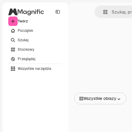
Twórz
Początek
Szukaj
Stockowy
Przeglądaj
Wszystkie narzędzia
Wszystkie obrazy
Wszystkie obrazy
Wektory
Ilustracje
Zdjęcia
PSD
Szablony