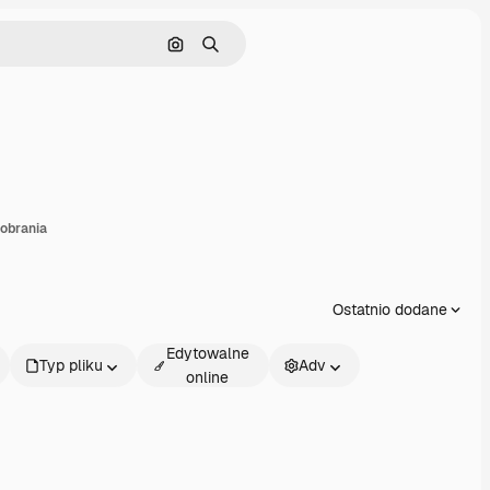
Szukaj według obrazu
Szukaj
dostępnij
pobrania
Ostatnio dodane
Edytowalne
Typ pliku
Adv
online