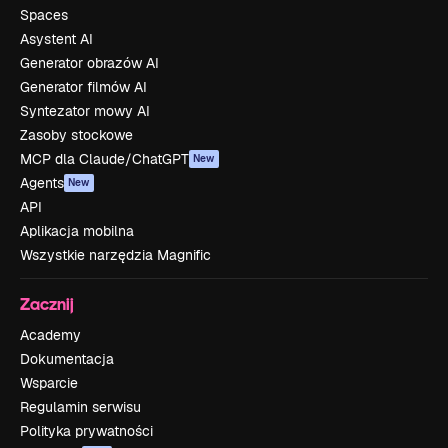
Spaces
Asystent AI
Generator obrazów AI
Generator filmów AI
Syntezator mowy AI
Zasoby stockowe
MCP dla Claude/ChatGPT
New
Agents
New
API
Aplikacja mobilna
Wszystkie narzędzia Magnific
Zacznij
Academy
Dokumentacja
Wsparcie
Regulamin serwisu
Polityka prywatności